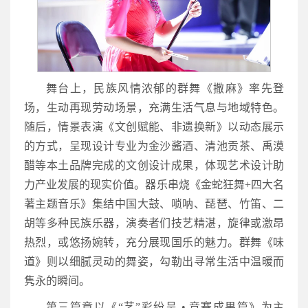
舞台上，民族风情浓郁的群舞《撒麻》率先登
场，生动再现劳动场景，充满生活气息与地域特色。
随后，情景表演《文创赋能、非遗换新》以动态展示
的方式，呈现设计专业为金沙酱酒、清池贡茶、禹漠
醋等本土品牌完成的文创设计成果，体现艺术设计助
力产业发展的现实价值。器乐串烧《金蛇狂舞+四大名
著主题音乐》集结中国大鼓、唢呐、琵琶、竹笛、二
胡等多种民族乐器，演奏者们技艺精湛，旋律或激昂
热烈，或悠扬婉转，充分展现国乐的魅力。群舞《味
道》则以细腻灵动的舞姿，勾勒出寻常生活中温暖而
隽永的瞬间。
第三篇章以《“艺”彩纷呈 • 竞赛成果篇》为主