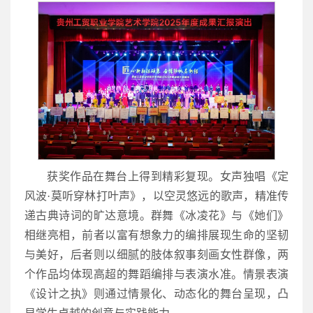
获奖作品在舞台上得到精彩复现。女声独唱《定
风波·莫听穿林打叶声》，以空灵悠远的歌声，精准传
递古典诗词的旷达意境。群舞《冰凌花》与《她们》
相继亮相，前者以富有想象力的编排展现生命的坚韧
与美好，后者则以细腻的肢体叙事刻画女性群像，两
个作品均体现高超的舞蹈编排与表演水准。情景表演
《设计之执》则通过情景化、动态化的舞台呈现，凸