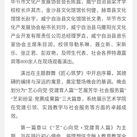
毕节市文化产发展协会会长陈磊，威宁自治县梁才学
校校长许其杰，金沙县文化馆馆长何健，赫章县文化
馆馆长赵宇，威宁自治县文化馆馆长文勇，毕节市文
化产发展协会秘书长刘玲，威宁自治县乌撒阳光文化
产业开发有限责任公司总经理罗垚，威宁自治县音乐
家协会主席朱目润，校领导勒系琳、聂立新、宋新
乐、张正君、彭双艳，及师生代表、社会各界特邀嘉
宾等800余人在现场观看演出。
演出在主题群舞《匠心筑梦》中开启序幕，其磅
礴的编排与深远的寓意，奠定整场晚会的基调。晚会
划分为“艺心向党·党建育人篇”“艺展芳华·社会服务篇”
“艺彩纷呈·竞赛成果篇”三大篇章，系统展示艺术学院
在党建引领、实践教学与社会服务等方面的卓越成
效。
第一篇章以《“艺”心向党 • 党建育人篇》为主
题，旨在践行初心使命，将理想信念融入教育教学全