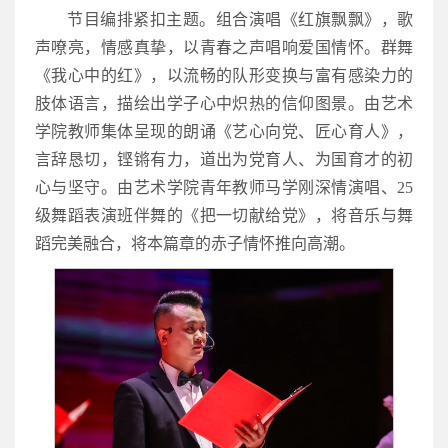
节目编排紧扣主题。组合演唱《红旗飘飘》，歌
声嘹亮，情感真挚，以青春之声唱响爱国情怀。群舞
《我心中的红》，以流畅的队形变换与富有感染力的
肢体语言，描绘出学子心中炽热的信仰图景。由艺术
学院教师集体呈现的朗诵《艺心向党、匠心育人》，
言辞恳切，铿锵有力，道出为党育人、为国育才的初
心与坚守。由艺术学院青年教师马学刚深情演唱、25
级舞蹈表演班伴舞的《把一切献给党》，将音乐与舞
蹈完美融合，将本篇章的赤子情怀推向高潮。