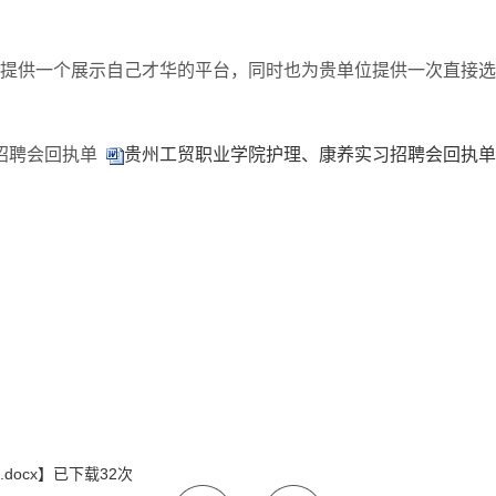
提供一个展示自己才华的平台，同时也为贵单位提供一次直接选
招聘会回执单
贵州工贸职业学院护理、康养实习招聘会回执单.d
ocx
】已下载
32
次