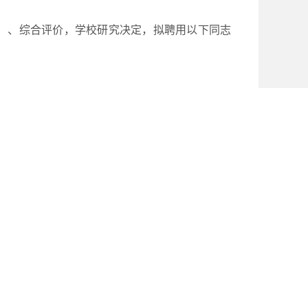
讲）、综合评价，学校研究决定，拟聘用以下同志
划，纳入本次专任教师招聘，故拟录用人员名单与
处反映。