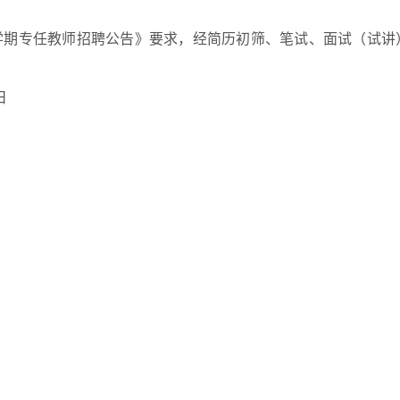
季学期专任教师招聘公告》要求，经简历初筛、笔试、面试（试
日
者的实际表现、岗位需求变化等因素，研究决定新增1名需求计
有异议，请在公示期内以书面形式实名向贵州工贸职业学院人事
25年秋季学期招聘拟录用公示名单
身份证号码
电话号码
427********261X
199****3330