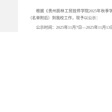
根据《贵州辰林工贸技师学院2025年秋
（名单附后）到我校工作，现予以公示：
公示时间：2025年11月7日—2025年11月13
说 明：在本次招聘过程中，学校根据应聘
招聘公告需求存在差异。 如对拟录用人员公示
联系电话：0857-2299619
邮箱：ggmrsc@163.com
贵州辰林工贸技师学院20
序号
姓名
1
李海吉
522