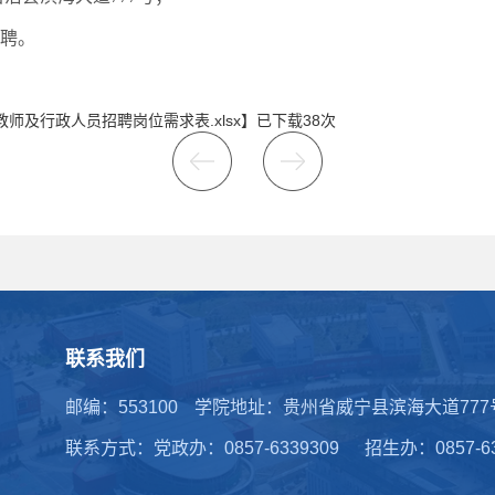
聘。
教师及行政人员招聘岗位需求表.xlsx
】已下载
38
次
联系我们
邮编：553100
学院地址：贵州省威宁县滨海大道777
联系方式：党政办：0857-6339309
招生办：0857-6